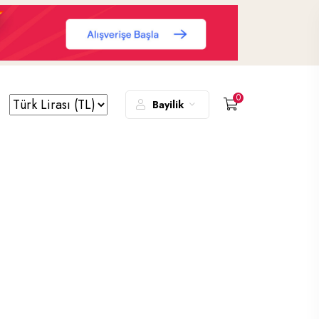
0
Bayilik