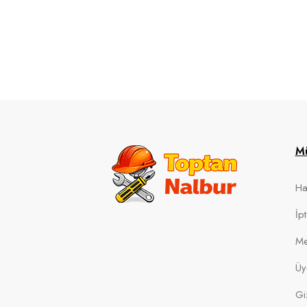
Mü
Ha
İp
Me
Üy
Giz